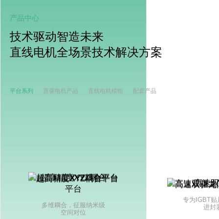
产品中心
技术驱动智造未来
直线电机全场景技术解决方案
平台系列
直驱电机产品
直线电机模组
配套产品
超高精度XYZ耦合
高速
平台
专为IGBT
多维耦合，征服纳米级
进封
空间对位