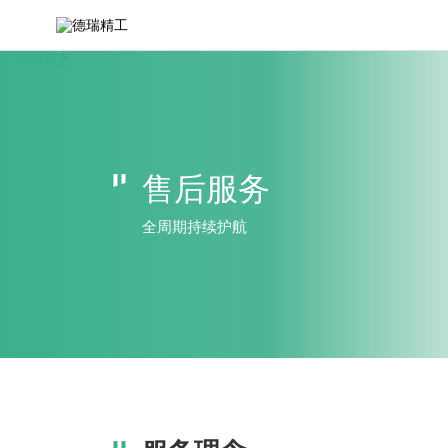
售
后
保
障
与
支
持
体
售后服务
系
全周期持续护航