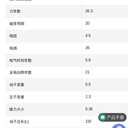
26.3
力常数
20
磁变周期
4.5
电阻
26
电感
5.8
电气时间常数
21
反电动势常数
0.5
动子质量
2.3
定子质量
0.36
吸力大小
产品手册
110
动子总长(L)