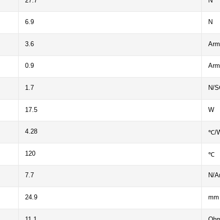
27.7
N
6.9
N
3.6
Arm
0.9
Arm
1.7
N/S
17.5
W
4.28
℃/
120
℃
7.7
N/A
24.9
mm
11.1
Oh