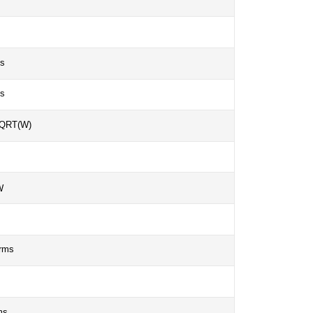
s
s
QRT(W)
W
rms
ms