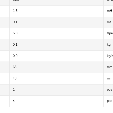
1.6
mH
0.1
ms
6.3
Vpe
0.1
kg
0.9
kg/
65
mm
40
mm
1
pcs
4
pcs