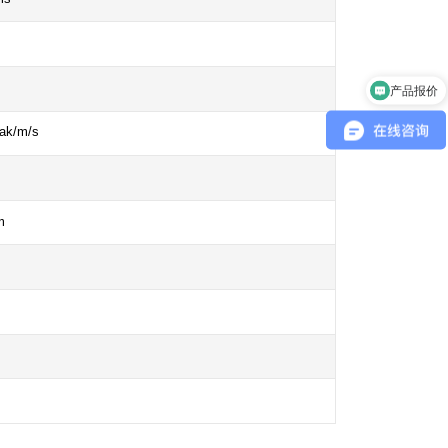
产品报价
ak/m/s
m