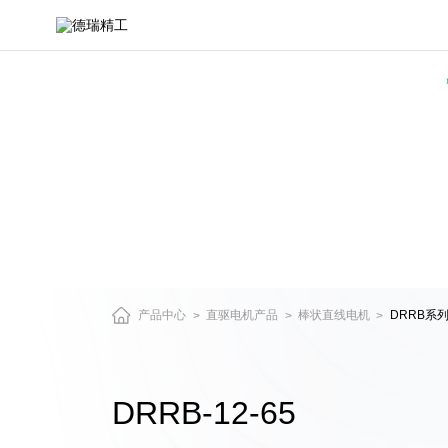
DRRB-
12-
65-
直
驱
电
机
与
精
密
运
动
平
台
产品中心
直驱电机产品
棒状直线电机
DRRB系
>
>
>
产
品
中
心
DRRB-12-65