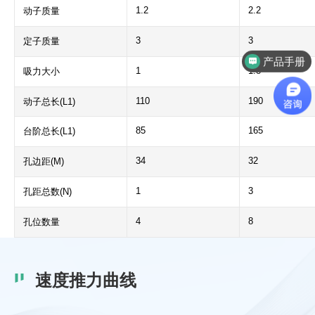
1.2
2.2
动子质量
3
3
定子质量
产品手册
选型支持
1
1.8
吸力大小
110
190
动子总长(L1)
85
165
台阶总长(L1)
34
32
孔边距(M)
1
3
孔距总数(N)
4
8
孔位数量
速度推力曲线