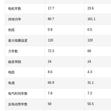
17.7
23.6
电机常数
80.7
161.1
持续功率
0.9
0.5
热阻
120
120
最大线圈温度
72.3
68
力常数
24
24
磁变周期
8.6
4.3
电阻
66.9
31.1
电感
7.8
7.2
电气时间常数
59
55.5
反电动势常数