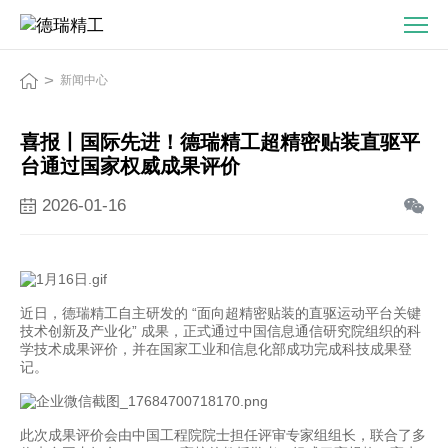
喜
报
丨
>
新闻中心
国
际
喜报丨国际先进！德瑞精工超精密贴装直驱平
先
台通过国家权威成果评价
进！
德
2026-01-16
瑞
精
工
超
近日，德瑞精工自主研发的 “面向超精密贴装的直驱运动平台关键
技术创新及产业化” 成果，正式通过中国信息通信研究院组织的科
精
学技术成果评价，并在国家工业和信息化部成功完成科技成果登
密
记。
贴
装
此次成果评价会由中国工程院院士担任评审专家组组长，联合了多
直