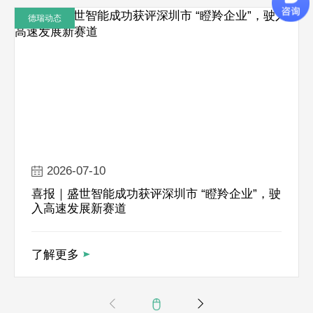
态
德瑞动态
与
直
驱
技
术
行
业
咨
2026-07-10
询
喜报｜盛世智能成功获评深圳市 “瞪羚企业”，驶
入高速发展新赛道
了解更多