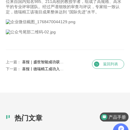
位来自国内知名985、211高校的教授学者，组成了高规格、高水
驱
平的专业评审团队。经过严谨细致的审查与评议，专家组一致认
定，德瑞精工该项目成果整体达到 “国际先进”水平。
平
台
通
过
国
家
权
上一篇：
喜报｜盛世智能成功获评深圳市 “瞪羚企业”，驶入高速发展新赛道
返回列表
威
下一篇：
喜报丨德瑞精工成功入选“2025年广东省省级制造业单项冠军企业”！
成
果
评
价-
新
闻
热门文章
产品手册
动