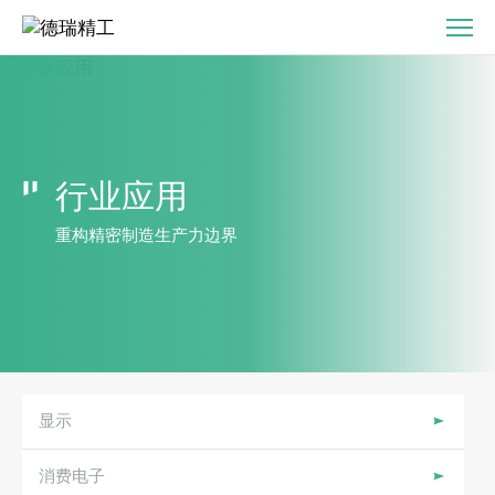
光
通
信-
直
驱
运
行业应用
动
系
重构精密制造生产力边界
统
解
行
业
应
用
显示
解
决
消费电子
方