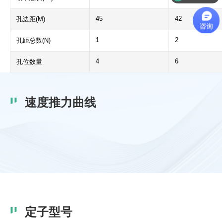
45
42
孔边距(M)
1
2
孔距总数(N)
4
6
孔位数量
速度推力曲线
定子型号