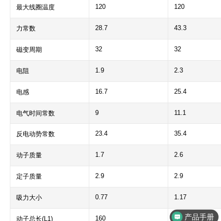
120
120
最大线圈温度
28.7
43.3
力常数
32
32
磁变周期
1.9
2.3
电阻
16.7
25.4
电感
9
11.1
电气时间常数
23.4
35.4
反电动势常数
1.7
2.6
动子质量
2.9
2.9
定子质量
0.77
1.17
吸力大小
产品手册
160
224
动子总长(L1)