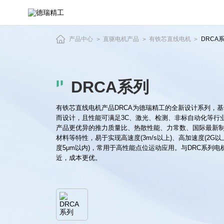
DRCA
系
列
有
产品中心
直驱电机产品
有铁芯直线电机
DRCA
>
>
>
铁
芯
直
DRCA系列
线
电
机
有铁芯直线电机产品DRCA为德瑞精工的全新设计系列，
而设计，且性能可满足3C、激光、检测、非标自动化等行
产品更优异的推力质量比、热散性能、力常数、国际最新
材料等特性，易于实现高速度(3m/s以上)、高加速度(2G以
度5μm以内)，常用于高性能点位运动应用。与DRC系列
近，成本更优。