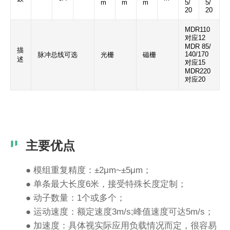
m
m
m
5/
5/
20
20
MDR110
对应12
MDR 85/
描
140/170
脉冲总线可选
光栅
磁栅
述
对应15
MDR220
对应20
主要优点
● 模组重复精度：±2μm~±5μm；
● 单条最大长度6米，接受特殊长度定制；
● 动子数量：1个或多个；
● 运动速度：额定速度3m/s;峰值速度可达5m/s；
● 加速度：具体视实际应用负载情况而定，很容易