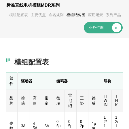
标准直线电机模组MDR系列
模组配置表
主要优点
命名规则
模组结构图
应用场景
系列产品
业务咨询
模组配置表
部
驱动器
编码器
导轨
件
雷
HI
T
品
德
高
指
德
三
德
尼
W
H
牌
瑞
创
定
瑞
协
瑞
IN
K
绍
1
1
0.
0.
0.
2/
2/
参
4.
1μ
3A
6A
5μ
5μ
2μ
1
1
5A
m
数