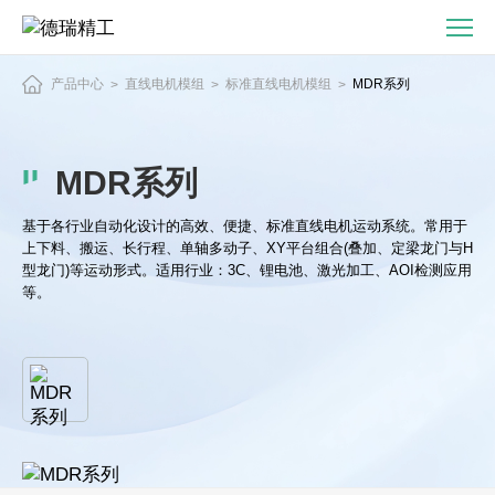
MDR
系
列
产品中心
直线电机模组
标准直线电机模组
MDR系列
>
>
>
直
线
电
MDR系列
机
模
基于各行业自动化设计的高效、便捷、标准直线电机运动系统。常用于
组
上下料、搬运、长行程、单轴多动子、XY平台组合(叠加、定梁龙门与H
型龙门)等运动形式。适用行业：3C、锂电池、激光加工、AOI检测应用
等。