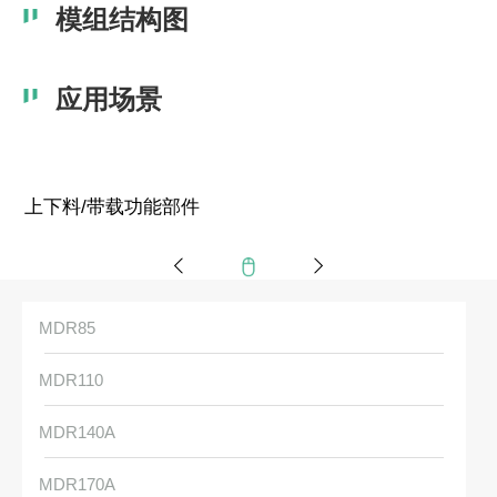
模组结构图
则
模
组
结
应用场景
构
图
MDR85
MDR110
MDR140A
MDR170A