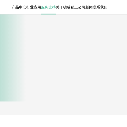
产品中心
行业应用
服务支持
关于德瑞精工
公司新闻
联系我们