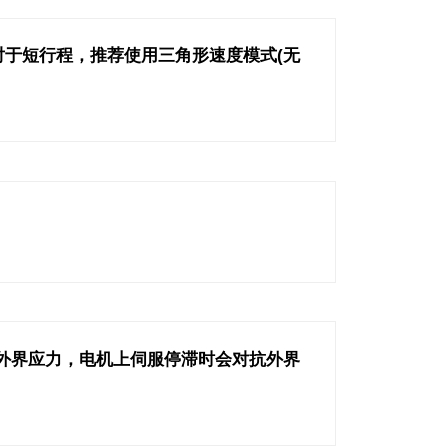
对于短行程，推荐使用三角形速度模式(无
和外界应力，电机上伺服停滞时会对抗外界