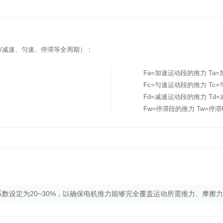
/减速、匀速、停滞等全周期）：
Fa=加速运动段的推力 Ta
Fc=匀速运动段的推力 Tc
Fd=减速运动段的推力 Td
Fw=停滞段的推力 Tw=停
数设定为20~30%，以确保电机推力能够完全覆盖运动所需推力、摩擦