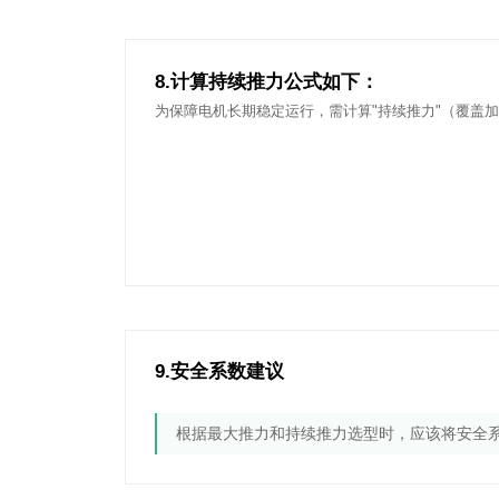
8.计算持续推力公式如下：
为保障电机长期稳定运行，需计算"持续推力"（覆盖加
9.安全系数建议
根据最大推力和持续推力选型时，应该将安全系