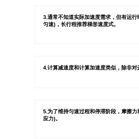
3.通常不知道实际加速度需求，但有运
匀速)，长行程推荐梯形速度式。
4.计算减速度和计算加速度类似，除非
5.为了维持匀速过程和停滞阶段，摩擦
应力)。