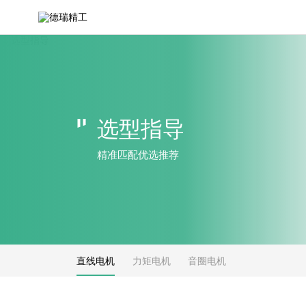
直
线
电
机-
直
驱
产
品
选型指导
选
型
精准匹配优选推荐
指
南
与
支
持
直线电机
力矩电机
音圈电机