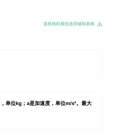
直线电机模组选型辅助表格
单位kg；a是加速度，单位m/s²。最大