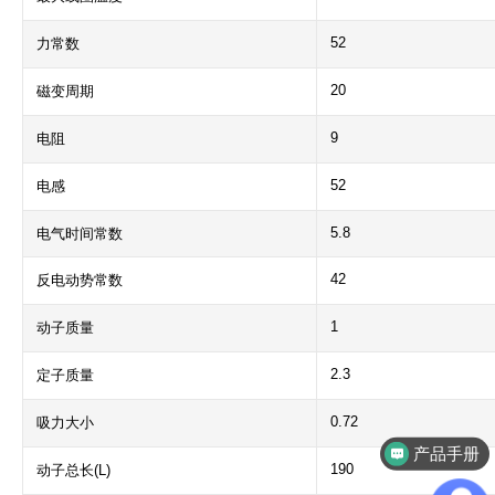
52
力常数
20
磁变周期
9
电阻
52
电感
5.8
电气时间常数
42
反电动势常数
1
动子质量
2.3
定子质量
0.72
吸力大小
产品手册
190
动子总长(L)