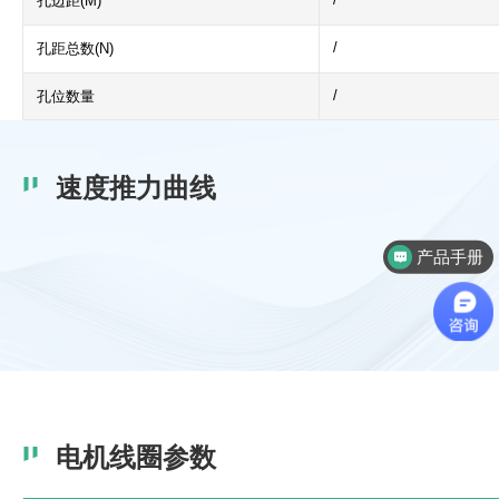
孔边距(M)
/
孔距总数(N)
/
孔位数量
速度推力曲线
产品手册
电机线圈参数