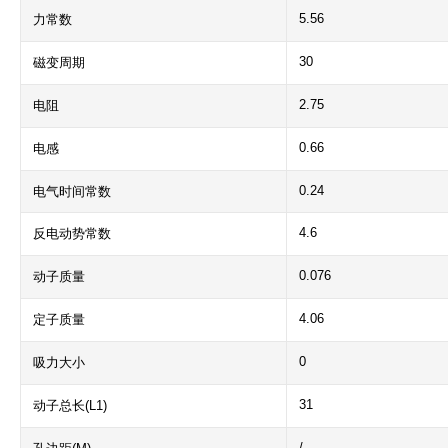
5.56
力常数
30
磁变周期
2.75
电阻
0.66
电感
0.24
电气时间常数
4.6
反电动势常数
0.076
动子质量
4.06
定子质量
0
吸力大小
31
动子总长(L1)
/