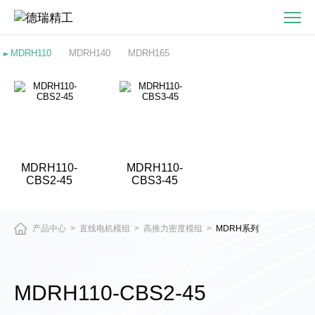
MDRH110-
CBS2-
45-
MDRH110
MDRH140
MDRH165
直
驱
电
机
与
精
MDRH110-
MDRH110-
密
CBS2-45
CBS3-45
运
动
平
产品中心
直线电机模组
高推力密度模组
MDRH系列
>
>
>
台
产
品
MDRH110-CBS2-45
中