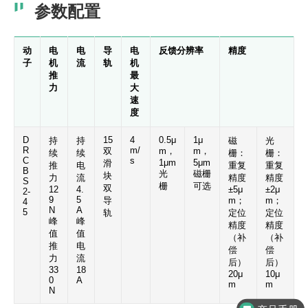
参数配置
动
电
电
导
电
反馈分辨率
精度
子
机
流
轨
机
推
最
力
大
速
度
D
15
4
0.5μ
1μ
持
持
磁
光
R
m/
双
m，
m，
续
续
栅：
栅：
C
s
1μm
5μm
滑
推
电
重复
重复
B
光
磁栅
块
力
流
精度
精度
S
栅
可选
双
12
4.
±5μ
±2μ
2-
9
5
导
m；
m；
4
N
A
5
轨
定位
定位
峰
峰
精度
精度
值
值
（补
（补
推
电
偿
偿
力
流
后）
后）
33
18
20μ
10μ
0
A
m
m
N