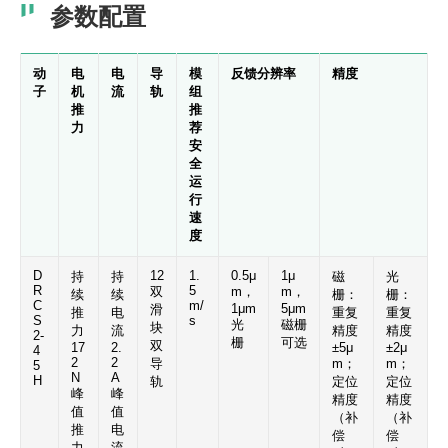
参数配置
动
电
电
导
模
反馈分辨率
精度
子
机
流
轨
组
推
推
力
荐
安
全
运
行
速
度
D
12
1.
0.5μ
1μ
持
持
磁
光
R
5
双
m，
m，
续
续
栅：
栅：
C
m/
1μm
5μm
滑
推
电
重复
重复
S
s
光
磁栅
块
力
流
精度
精度
2-
栅
可选
双
17
2.
±5μ
±2μ
4
2
2
导
m；
m；
5
N
A
H
轨
定位
定位
峰
峰
精度
精度
值
值
（补
（补
推
电
偿
偿
力
流