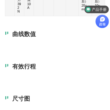
后）
后）
39
10
产品手册
20μ
10μ
2
A
m
m
N
选型支持
曲线数值
有效行程
尺寸图