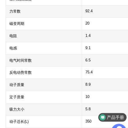
92.4
力常数
20
磁变周期
1.4
电阻
9.1
电感
6.5
电气时间常数
75.4
反电动势常数
8.9
动子质量
10
定子质量
5.8
吸力大小
产品手册
350
动子总长(L)