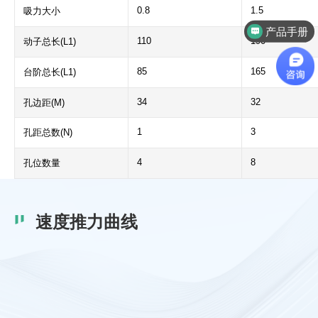
0.8
1.5
吸力大小
产品手册
110
190
动子总长(L1)
85
165
台阶总长(L1)
34
32
孔边距(M)
1
3
孔距总数(N)
4
8
孔位数量
速度推力曲线