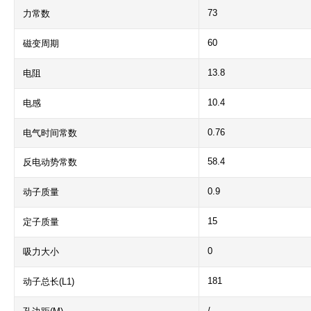
73
力常数
60
磁变周期
13.8
电阻
10.4
电感
0.76
电气时间常数
58.4
反电动势常数
0.9
动子质量
15
定子质量
0
吸力大小
181
动子总长(L1)
/