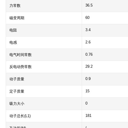
36.5
力常数
60
磁变周期
3.4
电阻
2.6
电感
0.76
电气时间常数
29.2
反电动势常数
0.9
动子质量
15
定子质量
0
吸力大小
181
动子总长(L1)
/