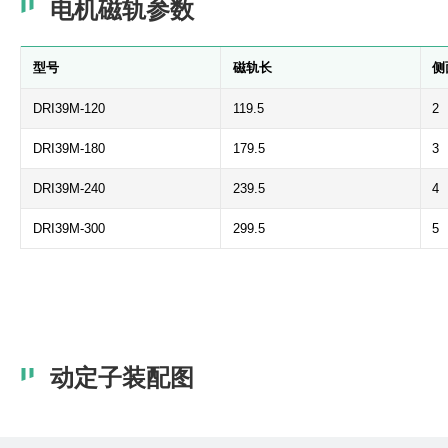
电机磁轨参数
型号
磁轨长
侧
DRI39M-120
119.5
2
DRI39M-180
179.5
3
DRI39M-240
239.5
4
DRI39M-300
299.5
5
动定子装配图