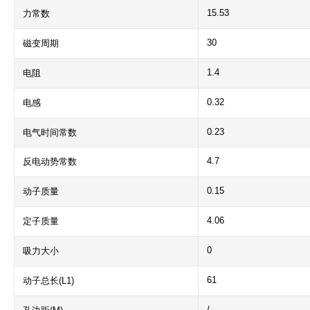
15.53
力常数
30
磁变周期
1.4
电阻
0.32
电感
0.23
电气时间常数
4.7
反电动势常数
0.15
动子质量
4.06
定子质量
0
吸力大小
61
动子总长(L1)
/