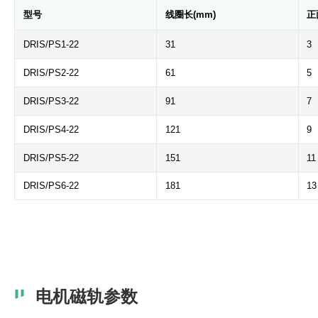
型号
线圈长(mm)
正
DRIS/PS1-22
31
3
DRIS/PS2-22
61
5
DRIS/PS3-22
91
7
DRIS/PS4-22
121
9
DRIS/PS5-22
151
11
DRIS/PS6-22
181
13
电机磁轨参数