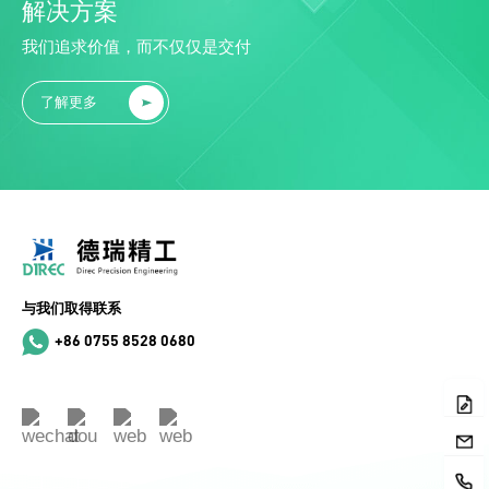
解决方案
我们追求价值，而不仅仅是交付
了解更多
与我们取得联系
+86 0755 8528 0680