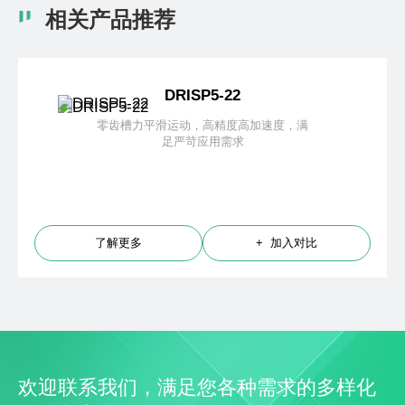
相关产品推荐
DRISP5-22
零齿槽力平滑运动，高精度高加速度，满
足严苛应用需求
了解更多
+ 加入对比
欢迎联系我们，满足您各种需求的多样化