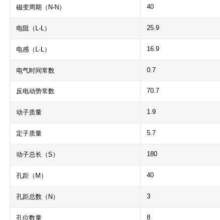
40
磁变周期（N-N）
25.9
电阻（L-L）
16.9
电感（L-L）
0.7
电气时间常数
70.7
反电动势常数
1.9
动子质量
5.7
定子质量
180
动子总长（S）
40
孔距（M）
3
孔距总数（N）
8
孔位数量