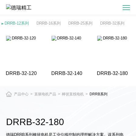
DRRB-
32-
180-
DRRB-12系列
DRRB-16系列
DRRB-25系列
DRRB-32系列
直
驱
电
机
与
精
DRRB-32-120
DRRB-32-140
DRRB-32-180
密
运
动
产品中心
直驱电机产品
棒状直线电机
DRRB系列
>
>
>
平
台
产
DRRB-32-180
品
中
德瑞DRRB系列棒状电机是工业位移控制的理想解决方案。该系列电