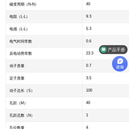
40
磁变周期（N-N）
9.3
电阻（L-L）
5.3
电感（L-L）
0.6
电气时间常数
产品手册
23.3
反电动势常数
0.7
动子质量
3.5
定子质量
100
动子总长（S）
40
孔距（M）
1
孔距总数（N）
4
孔位数量