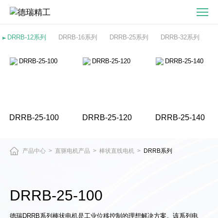
DRRB-
25-
100-
DRRB-12系列
DRRB-16系列
DRRB-25系列
DRRB-32系列
直
驱
电
机
与
精
DRRB-25-100
DRRB-25-120
DRRB-25-140
密
运
动
产品中心
直驱电机产品
棒状直线电机
DRRB系列
>
>
>
平
台
产
DRRB-25-100
品
中
德瑞DRRB系列棒状电机是工业位移控制的理想解决方案。该系列电