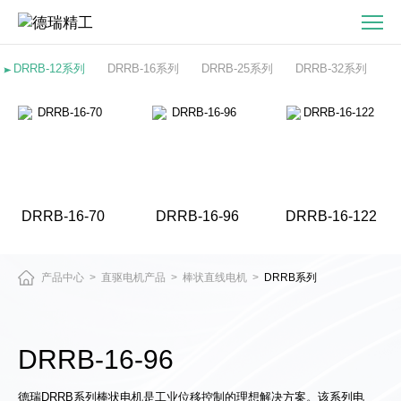
DRRB-
16-
96-
DRRB-12系列
DRRB-16系列
DRRB-25系列
DRRB-32系列
直
驱
电
机
与
精
DRRB-16-70
DRRB-16-96
DRRB-16-122
密
运
动
产品中心
直驱电机产品
棒状直线电机
DRRB系列
>
>
>
平
台
产
DRRB-16-96
品
中
德瑞DRRB系列棒状电机是工业位移控制的理想解决方案。该系列电