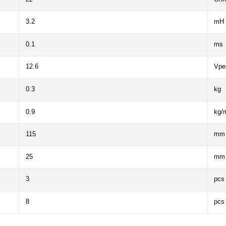
3.2
mH
0.1
ms
12.6
Vpe
0.3
kg
0.9
kg/
115
mm
25
mm
3
pcs
8
pcs