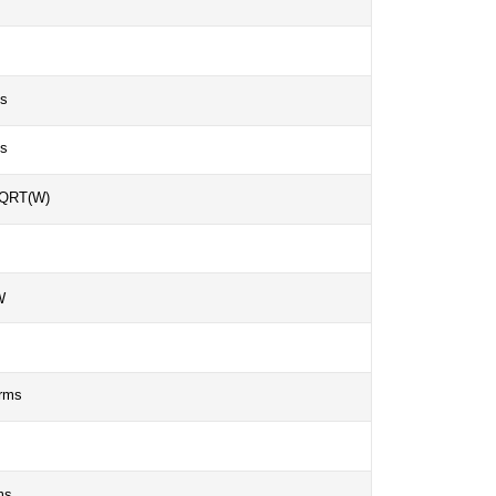
s
s
QRT(W)
W
rms
ms