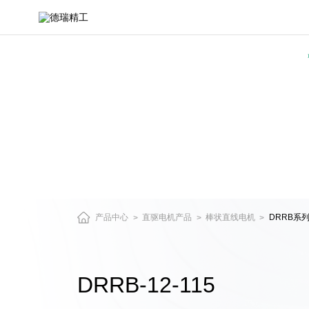
DRRB-
12-
115-
直
驱
电
机
与
精
密
运
动
平
台
产品中心
直驱电机产品
棒状直线电机
DRRB系
>
>
>
产
品
中
心
DRRB-12-115