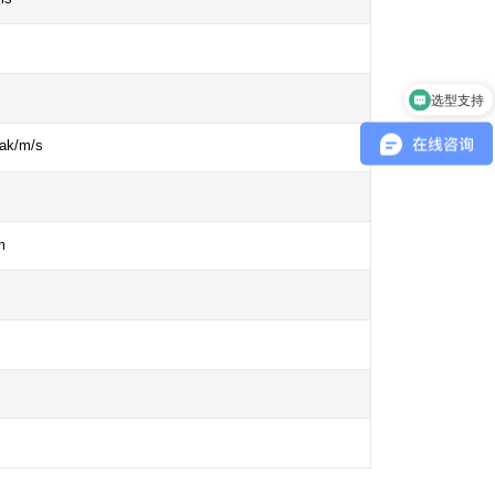
选型支持
ak/m/s
m