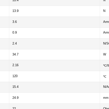
55.4
N
13.9
N
3.6
Arm
0.9
Arm
2.4
N/S
34.7
W
2.16
℃/
120
℃
15.4
N/A
24.9
mm
22
Oh