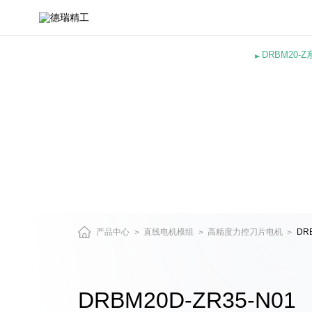
DRBM20D-
ZR35-
N01-
直
DRBM20-Z
驱
电
机
与
精
密
运
动
平
台
产
产品中心
直线电机模组
高精度力控刀片电机
DR
>
>
>
品
中
心
DRBM20D-ZR35-N01