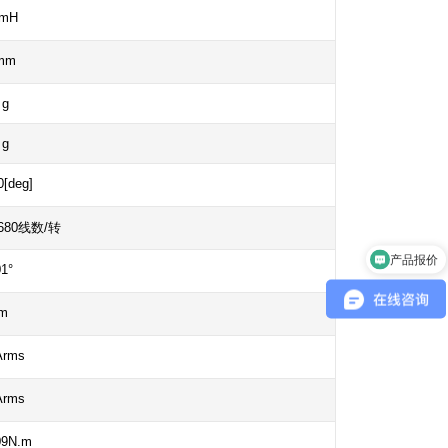
 mH
mm
 g
 g
0[deg]
5680线数/转
产品报价
01°
m
Arms
Arms
09N.m