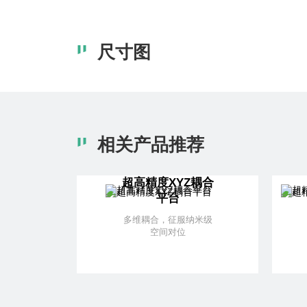
尺寸图
相关产品推荐
超高精度XYZ耦合
平台
多维耦合，征服纳米级
空间对位
了解更多
+ 加入对比