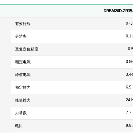
DRBM20D-ZR35
0~3
有效行程
0.1
分辨率
±0.
重复定位精度
0.8
额定电流
3.4
峰值电流
6.5
额定推力
24 
峰值推力
7.7
力常数
9.9
电阻