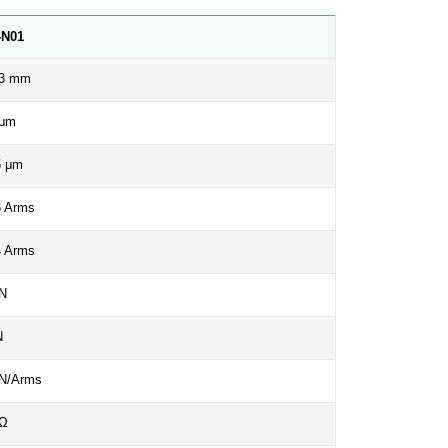
-N01
3 mm
 μm
5 μm
6 Arms
4 Arms
 N
N
 N/Arms
 Ω