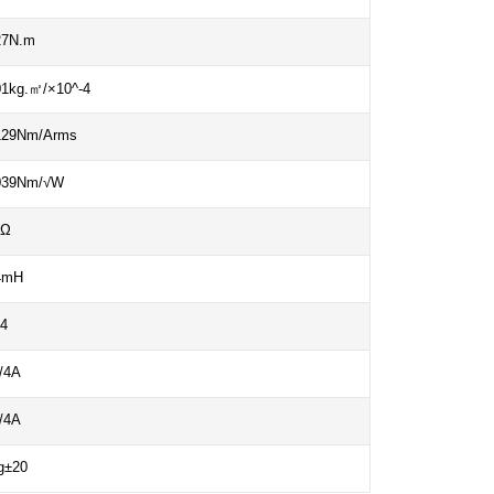
27N.m
01kg.㎡/×10^-4
129Nm/Arms
039Nm/√W
1Ω
4mH
4
/4A
/4A
g±20