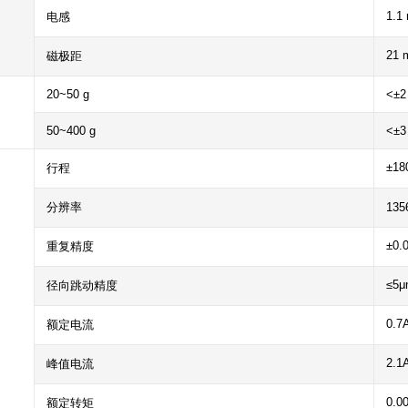
1.1
电感
21 
磁极距
20~50 g
<±2
50~400 g
<±3
±18
行程
分辨率
13
±0.
重复精度
≤5μ
径向跳动精度
0.7
额定电流
2.1
峰值电流
0.0
额定转矩