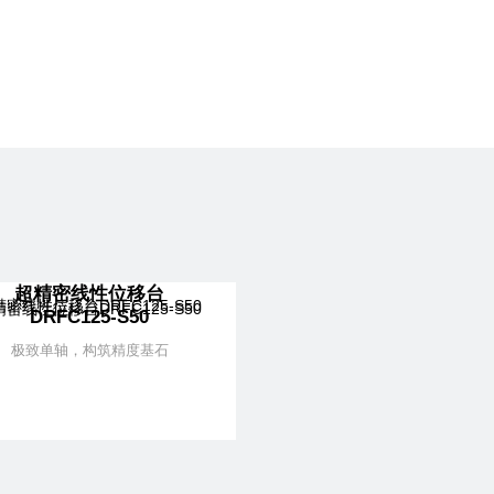
超精密线性位移台
DRFC125-S50
极致单轴，构筑精度基石
了解更多
+ 加入对比