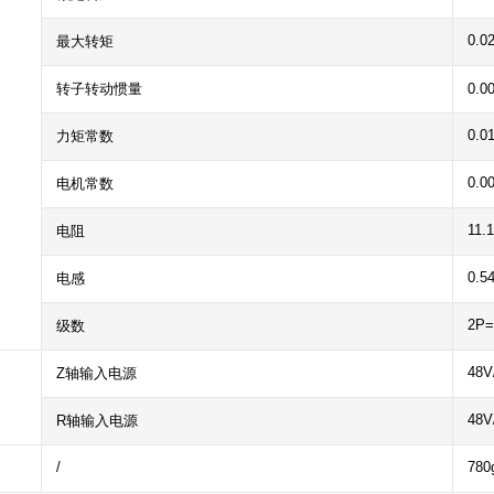
0.0
最大转矩
转子转动惯量
0.0
0.0
力矩常数
0.0
电机常数
11.
电阻
0.5
电感
2P=
级数
48V
Z轴输入电源
48V
R轴输入电源
/
780