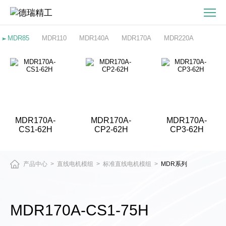
MDR170A-
CS1-
75H-
MDR85
MDR110
MDR140A
MDR170A
MDR220A
直
驱
电
机
与
精
MDR170A-
MDR170A-
MDR170A-
密
CS1-62H
CP2-62H
CP3-62H
运
动
平
产品中心
直线电机模组
标准直线电机模组
MDR系列
>
>
>
台
产
品
MDR170A-CS1-75H
中