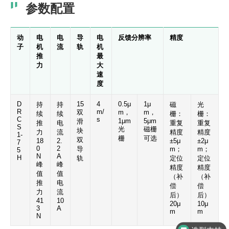
参数配置
动
电
电
导
电
反馈分辨率
精度
子
机
流
轨
机
推
最
力
大
速
度
D
15
4
0.5μ
1μ
持
持
磁
光
R
m/
双
m，
m，
续
续
栅：
栅：
C
s
1μm
5μm
滑
推
电
重复
重复
S
光
磁栅
块
力
流
精度
精度
1-
栅
可选
双
18
2.
±5μ
±2μ
7
0
2
导
m；
m；
5
N
A
H
轨
定位
定位
峰
峰
精度
精度
值
值
（补
（补
推
电
偿
偿
力
流
后）
后）
41
10
20μ
10μ
3
A
m
m
N