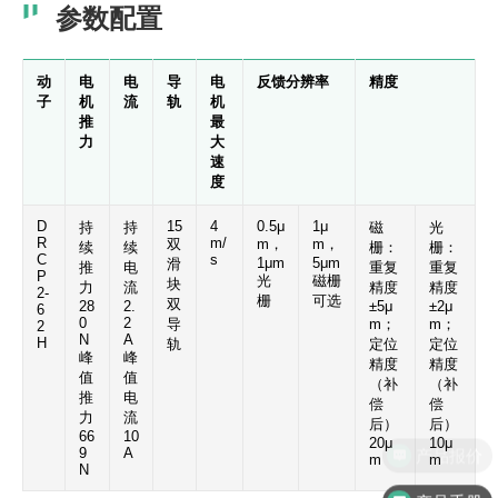
参数配置
动
电
电
导
电
反馈分辨率
精度
子
机
流
轨
机
推
最
力
大
速
度
D
15
4
0.5μ
1μ
持
持
磁
光
R
m/
双
m，
m，
续
续
栅：
栅：
C
s
1μm
5μm
滑
推
电
重复
重复
P
光
磁栅
块
力
流
精度
精度
2-
栅
可选
双
28
2.
±5μ
±2μ
6
0
2
导
m；
m；
2
N
A
H
轨
定位
定位
峰
峰
精度
精度
值
值
（补
（补
推
电
偿
偿
力
流
后）
后）
66
10
20μ
10μ
产品报价
9
A
m
m
N