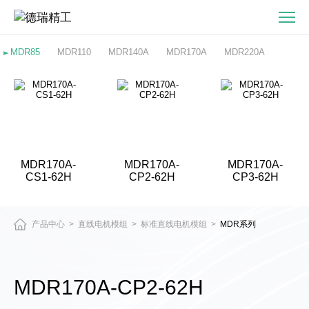
MDR170A-
CP2-
62H-
MDR85
MDR110
MDR140A
MDR170A
MDR220A
直
驱
电
机
与
精
MDR170A-
MDR170A-
MDR170A-
密
CS1-62H
CP2-62H
CP3-62H
运
动
平
产品中心
直线电机模组
标准直线电机模组
MDR系列
>
>
>
台
产
品
MDR170A-CP2-62H
中