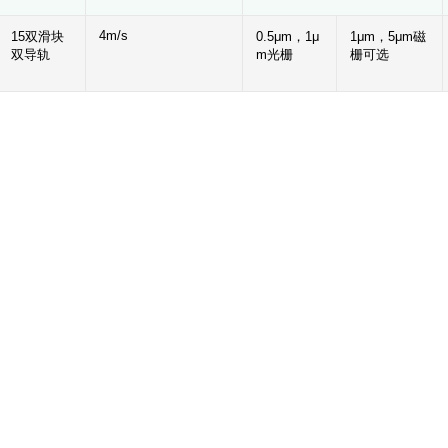
4m/s
15双滑块
0.5μm，1μ
1μm，5μm磁
双导轨
m光栅
栅可选