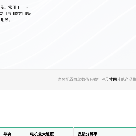
系统。常用于上下
龙门与H型龙门)等
应用等。
参数配置
曲线数值
有效行程
尺寸图
其他产品
导轨
电机最大速度
反馈分辨率