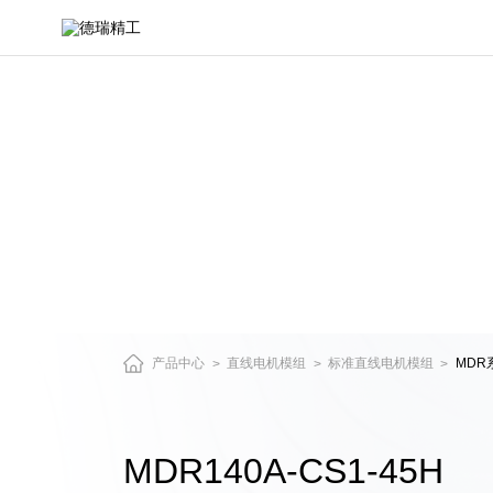
MDR140A-
CS1-
45H-
直
驱
电
机
与
精
密
运
动
平
台
产
产品中心
直线电机模组
标准直线电机模组
MDR
>
>
>
品
中
心
MDR140A-CS1-45H