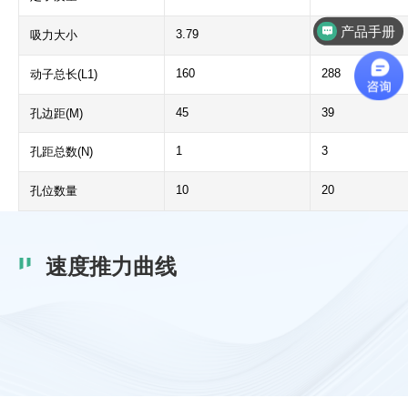
产品手册
3.79
7.95
吸力大小
160
288
动子总长(L1)
45
39
孔边距(M)
1
3
孔距总数(N)
10
20
孔位数量
速度推力曲线