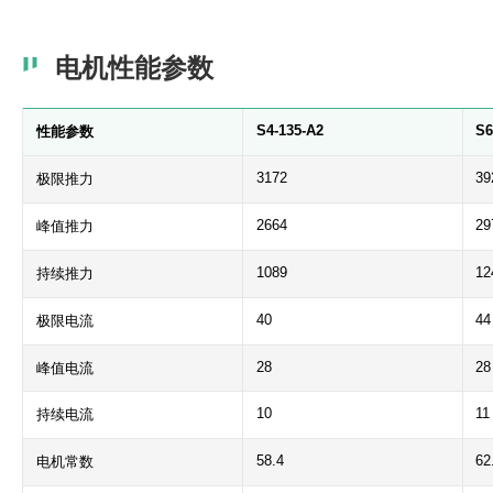
电机性能参数
S4-135-A2
S6
性能参数
3172
39
极限推力
2664
29
峰值推力
1089
12
持续推力
40
44
极限电流
28
28
峰值电流
10
11
持续电流
58.4
62
电机常数