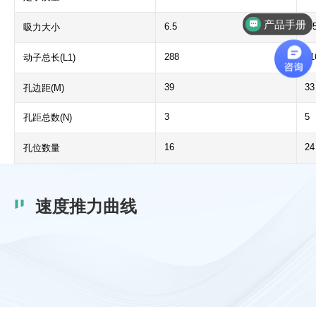
产品手册
6.5
7.
吸力大小
288
41
动子总长(L1)
39
33
孔边距(M)
3
5
孔距总数(N)
16
24
孔位数量
速度推力曲线