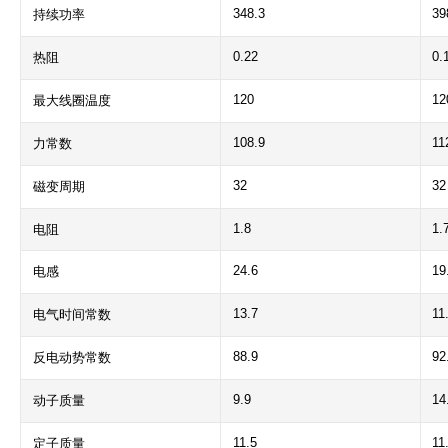
348.3
39
持续功率
0.22
0.
热阻
120
12
最大线圈温度
108.9
11
力常数
32
32
磁变周期
1.8
1.
电阻
24.6
19
电感
13.7
11
电气时间常数
88.9
92
反电动势常数
9.9
14
动子质量
11.5
11
定子质量