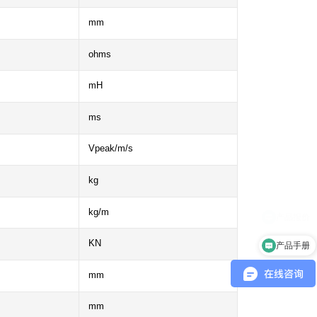
mm
ohms
mH
ms
Vpeak/m/s
kg
kg/m
KN
产品手册
mm
mm