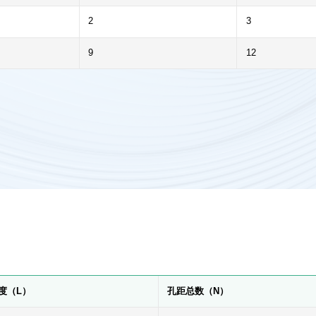
2
3
9
12
度（L）
孔距总数（N）