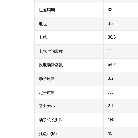
32
磁变周期
3.3
电阻
36.3
电感
11
电气时间常数
64.2
反电动势常数
3.2
动子质量
7.5
定子质量
2.1
吸力大小
160
动子总长(L1)
45
孔边距(M)