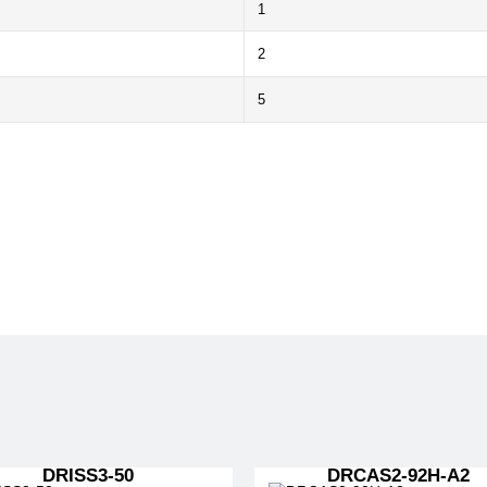
1
2
5
DRISS3-50
DRCAS2-92H-A2