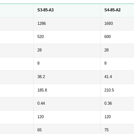
S3-85-A3
S4-85-A2
1286
1693
520
600
28
28
8
8
38.2
41.4
185.8
210.5
0.44
0.36
120
120
65
75