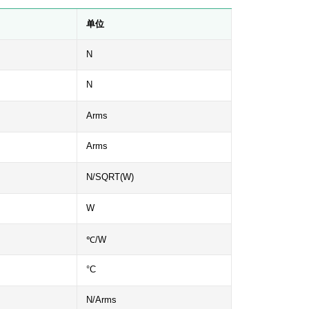
单位
N
N
Arms
Arms
N/SQRT(W)
W
℃/W
°C
N/Arms