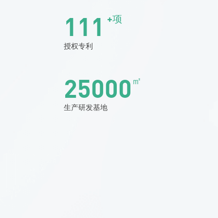
111
+项
授权专利
25000
㎡
生产研发基地
光芯片AOI检测平
台
专为硅光芯片与DSP芯片
全检设计