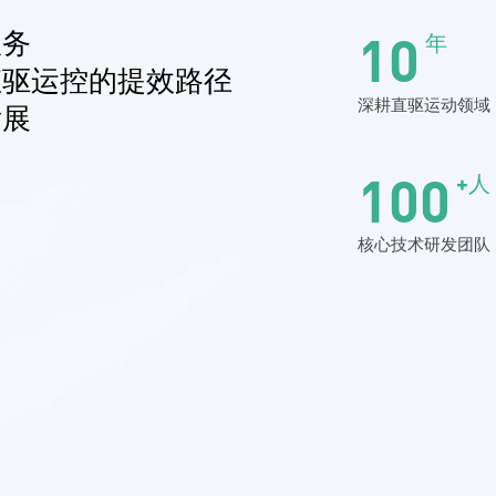
10
服务
年
直驱运控的提效路径
深耕直驱运动领域
发展
100
+人
核心技术研发团队
超高精度XYZ耦合
高速双驱龙门
平台
专为IGBT贴片与半导体先
多维耦合，征服纳米级
进封装设计
空间对位