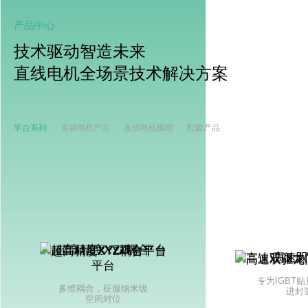
产品中心
技术驱动智造未来
直线电机全场景技术解决方案
平台系列
直驱电机产品
直线电机模组
配套产品
超高精度XYZ耦合
高速
平台
专为IGBT
多维耦合，征服纳米级
进封
空间对位