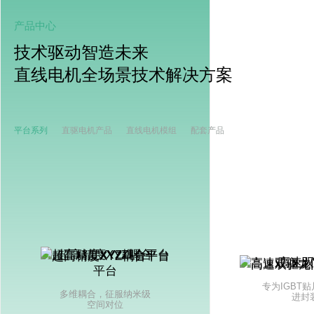
产品中心
技术驱动智造未来
直线电机全场景技术解决方案
平台系列
直驱电机产品
直线电机模组
配套产品
超高精度XYZ耦合
高速
平台
专为IGBT
多维耦合，征服纳米级
进封
空间对位